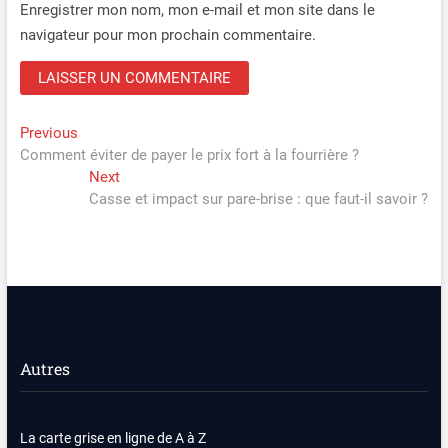
Enregistrer mon nom, mon e-mail et mon site dans le
navigateur pour mon prochain commentaire.
Navigation
Previous
Previous
post:
Comment éviter de payer le prix fort à la fourrière ?
de
Next
Next
l’article
post:
Casse et impact sur pare-brise : que faut-il savoir ?
Autres
La carte grise en ligne de A à Z