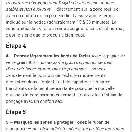
vous fournira l'éclairage
transforme chimiquement l’oxyde de fer en une couche
une batterie de 1800 mAh
parfait pour rendre vos
stable et non évolutive
— directement sur la zone rouillée
et un port de charge de
photos et vidéos plus
avec un chiffon ou un pinceau fin. Laissez agir le temps
type-C 5V/1A. La batterie
attrayantes 【Luminosité
indiqué sur la notice (généralement 15 à 30 minutes). La
de haute capacité et
réglable】Le circuit imprimé
zone traitée doit virer au noir ou au gris foncé : c’est normal,
l'excellente technologie de
de haute précision
c’est le signe que le produit a bien réagi.
charge de notre lumière de
fonctionne parfaitement
selfie portable vous
Étape 4
avec 180 sphères de
aideront à capturer des
lampes LED à haute
photos et des vidéos
4 — Poncez légèrement les bords de l’éclat
Avec le papier de
luminosité. La luminosité
parfaites à chaque instant.
verre grain 400 —
un abrasif à grain moyen qui permet
peut être ajustée avec une
La lumière de téléphone est
d’adoucir les contours sans trop creuser
— poncez
précision allant de 1% à
idéale pour les horaires
délicatement le pourtour de l’éclat en mouvements
100% (par incréments de
chargés et vous assure
circulaires doux. L’objectif est de supprimer les bords
5%) pour une utilisation
d'être toujours prêt à briller.
tranchants de la peinture existante pour que la nouvelle
facile dans les mariages, les
【Conception
couche s’intègre harmonieusement. Essuyez les résidus de
interviews, les portraits, les
multifonctionnelle】With
vidéos, la
ponçage avec un chiffon sec.
180° rotation réglable
macrophotographie et
panneau lumineux LED
Étape 5
d'autres projets
pour un positionnement
【Température de couleur
5 — Masquez les zones à protéger
Posez le ruban de
précis de la lumière sur
réglable】La température
masquage —
un ruban adhésif spécial qui protège les zones
votre téléphone mobile,