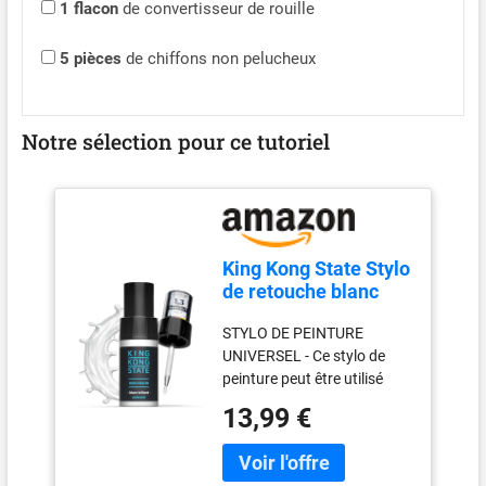
1
flacon
de convertisseur de rouille
5
pièces
de chiffons non pelucheux
Notre sélection pour ce tutoriel
King Kong State Stylo
de retouche blanc
brillant – Peinture
STYLO DE PEINTURE
monocouche
UNIVERSEL - Ce stylo de
brillante pour
peinture peut être utilisé
réparer les rayures
aussi bien pour les éclats de
et éclats de peinture
13,99 €
pierre, donc même pour les
sur carrosserie et
petites rayures ; grâce à
surfaces extérieures
l'écouvillon intégré dans le
(brillant)