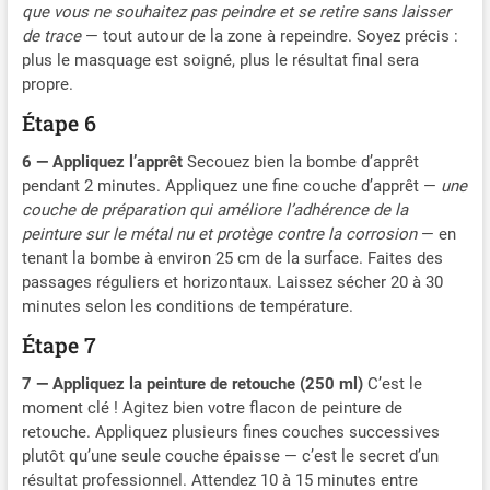
de couleur varie de 3100K
que vous ne souhaitez pas peindre et se retire sans laisser
ordinateur de bureau,
(chaud) à 5500K (froid)
ordinateur portable, ou de
de trace
— tout autour de la zone à repeindre. Soyez précis :
(par incréments de 100K)
chevet, il est adapté à tous
plus le masquage est soigné, plus le résultat final sera
pour répondre aux besoins
les scénarios qui ont besoin
propre.
des prises de vue
de la lumière de
professionnelles. Et l'écran
Étape 6
remplissage, tels que la
OLED haute définition
prise de vue de téléphone
affiche la luminosité, la
6 — Appliquez l’apprêt
Secouez bien la bombe d’apprêt
mobile, l'éclairage de zoom
température de couleur et
pendant 2 minutes. Appliquez une fine couche d’apprêt —
une
ou lampe de lecture. L'effet
l'état de la batterie avec une
couche de préparation qui améliore l’adhérence de la
d'éclairage d'appoint est
grande précision 【What
peinture sur le métal nu et protège contre la corrosion
— en
meilleur que celui d'un petit
you get】1 * lumière vidéo
tenant la bombe à environ 25 cm de la surface. Faites des
anneau lumineux pour
LED, 1 * support pour
passages réguliers et horizontaux. Laissez sécher 20 à 30
selfie.Remarque : La griffe
appareil photo reflex
minutes selon les conditions de température.
froide peut ne pas convenir
numérique (support), 1 *
à certains modèles
Étape 7
câble USB, 1 * manuel
d'appareil photo. 【Légère
d'utilisation. Vous
et portable】:La lampe
7 — Appliquez la peinture de retouche (250 ml)
C’est le
obtiendrez 12 mois de
vidéo ne mesure que 11,8 x
moment clé ! Agitez bien votre flacon de peinture de
garantie, 3 mois de
7 x 1,8 cm (4,65 x 2,76 x
retouche. Appliquez plusieurs fines couches successives
remboursement et un
0,71 pouces) et ne pèse que
plutôt qu’une seule couche épaisse — c’est le secret d’un
support client très réactif
105 g (0,23 lb), ce qui la
résultat professionnel. Attendez 10 à 15 minutes entre
disponible 24 heures sur 24