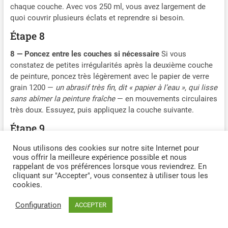
rend facile à transporter
chaque couche. Avec vos 250 ml, vous avez largement de
pour assurer votre
pour une utilisation en
quoi couvrir plusieurs éclats et reprendre si besoin.
satisfaction. Si vous avez
déplacement. Son profil
des questions, n'hésitez pas
Étape 8
mince se glisse facilement
à nous contacter
dans un sac ou une poche,
8 — Poncez entre les couches si nécessaire
Si vous
tandis que sa conception
constatez de petites irrégularités après la deuxième couche
légère garantit une
de peinture, poncez très légèrement avec le papier de verre
utilisation prolongée et
grain 1200 —
un abrasif très fin, dit « papier à l’eau », qui lisse
confortable, que vous soyez
en voyage, en train de faire
sans abîmer la peinture fraîche
— en mouvements circulaires
du vlogging en extérieur ou
très doux. Essuyez, puis appliquez la couche suivante.
de vous déplacer entre les
Étape 9
lieux de tournage.
9 — Appliquez le vernis de finition
Une fois la peinture sèche
Nous utilisons des cookies sur notre site Internet pour
(minimum 1 heure), appliquez le vernis de finition en aérosol
vous offrir la meilleure expérience possible et nous
rappelant de vos préférences lorsque vous reviendrez. En
en deux couches légères. Le vernis —
une couche
cliquant sur "Accepter", vous consentez à utiliser tous les
transparente de protection qui donne l’aspect brillant et
cookies.
protège la peinture des UV et des intempéries
— est
indispensable pour que la retouche soit durable et s’intègre
Configuration
ACCEPTER
visuellement au reste de la carrosserie.