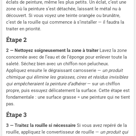
n'importe quel
éclats de peinture, même les plus petits. Un éclat, c’est une
banque d'alimentation ou
alternative bien tolérée par
environnement. Intégrant
zone où la peinture s’est détachée, laissant le métal nu à
un chargeur de voiture et
la peau pour les personnes
90 perles LED avec 10
découvert. Si vous voyez une teinte orangée ou brunâtre,
ainsi de suite，idéal pour
allergiques au latex.
niveaux de luminosité
c’est de la rouille qui commence à s’installer — il faudra la
vos vlogs de voyage
réglables, cette solution
traiter en priorité.
【Compact et Premium】
d'éclairage est compatible
Fait en alliage d'aluminium
Étape 2
avec les smartphones, les
haute résistance, résistant
tablettes, les ordinateurs
à l'humidité et aux chutes.
2 — Nettoyez soigneusement la zone à traiter
Lavez la zone
portables, les ordinateurs,
Dimensions (5,9 "x 3,0" x
concernée avec de l’eau et de l’éponge pour enlever toute la
les trépieds et les appareils
0,4"), poids (10,5oz). Se
saleté. Séchez bien avec un chiffon non pelucheux.
photo. Parfait pour la
monte facilement sur les
Appliquez ensuite le dégraissant carrosserie —
un produit
création de contenu sur
appareils photo reflex
chimique qui élimine les graisses, cires et résidus invisibles
TikTok, Facebook, YouTube,
numériques, les
qui empêcheraient la peinture d’adhérer
— sur un chiffon
Twitter, Snapchat et
caméscopes, les trépieds et
propre, puis essuyez délicatement la surface. Cette étape est
FaceTime, à l'intérieur
les supports d'éclairage.
comme à l'extérieur, de jour
fondamentale : une surface grasse = une peinture qui ne tient
Parfait pour la
comme de nuit. 【La
pas.
photographie, la
batterie longue durée et la
vidéographie, l'auto-
Étape 3
charge rapide】Saybye aux
diffusion, le vlogging,
recharges fréquentes et à la
3 — Traitez la rouille si nécessaire
Si vous avez repéré de la
YouTube, etc. La lumière
charge longue avec notre
d'appareil photo portable
rouille, appliquez le convertisseur de rouille —
un produit qui
Phone light . Il est livré avec