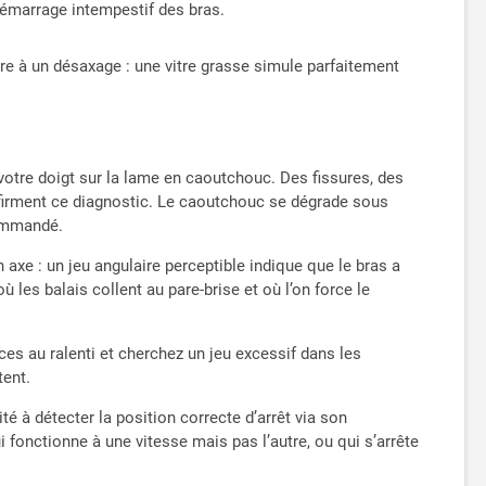
 démarrage intempestif des bras.
ure à un désaxage : une vitre grasse simule parfaitement
r votre doigt sur la lame en caoutchouc. Des fissures, des
onfirment ce diagnostic. Le caoutchouc se dégrade sous
commandé.
 axe : un jeu angulaire perceptible indique que le bras a
les balais collent au pare-brise et où l’on force le
ces au ralenti et cherchez un jeu excessif dans les
tent.
é à détecter la position correcte d’arrêt via son
 fonctionne à une vitesse mais pas l’autre, ou qui s’arrête