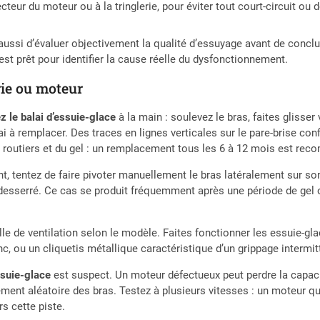
teur du moteur ou à la tringlerie, pour éviter tout court-circuit ou
 aussi d’évaluer objectivement la qualité d’essuyage avant de concl
est prêt pour identifier la cause réelle du dysfonctionnement.
erie ou moteur
z le balai d’essuie-glace
à la main : soulevez le bras, faites glisse
ai à remplacer. Des traces en lignes verticales sur le pare-brise c
s routiers et du gel : un remplacement tous les 6 à 12 mois est re
nt, tentez de faire pivoter manuellement le bras latéralement sur son
desserré. Ce cas se produit fréquemment après une période de gel où 
le de ventilation selon le modèle. Faites fonctionner les essuie-gla
anc, ou un cliquetis métallique caractéristique d’un grippage intermit
ssuie-glace
est suspect. Un moteur défectueux peut perdre la capacit
ment aléatoire des bras. Testez à plusieurs vitesses : un moteur qui
rs cette piste.