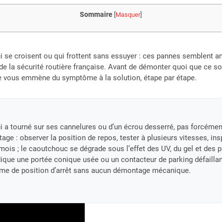
Sommaire
[
Masquer
]
ui se croisent ou qui frottent sans essuyer : ces pannes semblent a
e la sécurité routière française. Avant de démonter quoi que ce so
e vous emmène du symptôme à la solution, étape par étape.
i a tourné sur ses cannelures ou d’un écrou desserré, pas forcémen
ge : observer la position de repos, tester à plusieurs vitesses, ins
mois ; le caoutchouc se dégrade sous l’effet des UV, du gel et des 
ique une portée conique usée ou un contacteur de parking défaillan
blème de position d’arrêt sans aucun démontage mécanique.