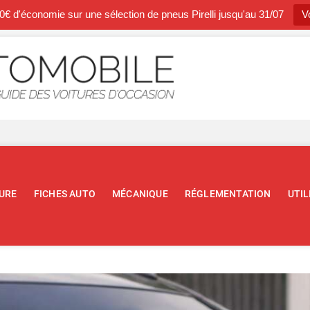
0€ d'économie sur une sélection de pneus Pirelli jusqu'au 31/07
Vo
Occasion A
BLOG SPÉCIALISTE DE L'AUTOM
URE
FICHES AUTO
MÉCANIQUE
RÉGLEMENTATION
UTIL