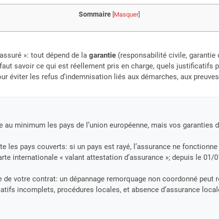
Sommaire
[
Masquer
]
 assuré »: tout dépend de la
garantie
(responsabilité civile, garanti
l faut savoir ce qui est réellement pris en charge, quels justificatif
our éviter les refus d’indemnisation liés aux démarches, aux preuve
uvre au minimum les pays de l’union européenne, mais vos garanties
e les pays couverts: si un pays est rayé, l’assurance ne fonctionne p
rte internationale « valant attestation d’assurance »; depuis le 01/
e de votre contrat: un dépannage remorquage non coordonné peut ré
icatifs incomplets, procédures locales, et absence d’assurance locale