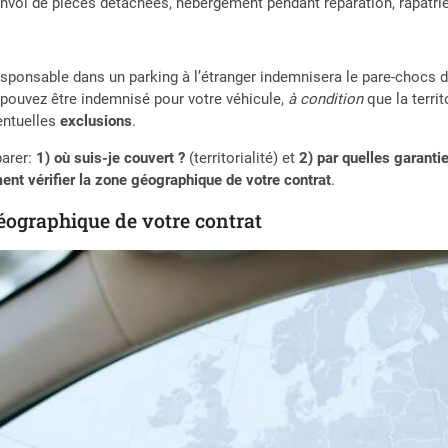
envoi de pièces détachées, hébergement pendant réparation, rapatri
esponsable dans un parking à l’étranger indemnisera le pare-chocs
 pouvez être indemnisé pour votre véhicule,
à condition
que la terri
entuelles
exclusions
.
parer:
1) où suis-je couvert ?
(territorialité) et
2) par quelles garanti
nt vérifier la zone géographique de votre contrat
.
éographique de votre contrat