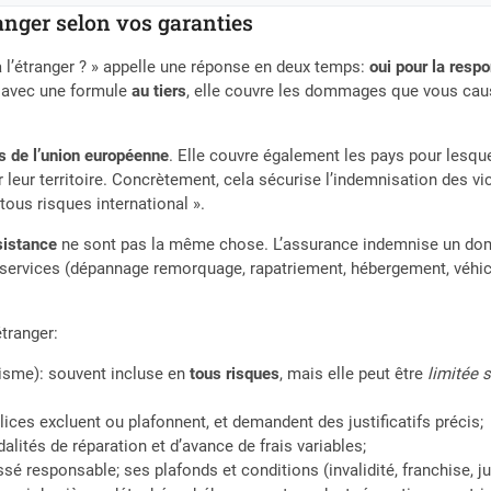
anger selon vos garanties
l’étranger ? » appelle une réponse en deux temps:
oui pour la respo
: avec une formule
au tiers
, elle couvre les dommages que vous ca
s de l’union européenne
. Elle couvre également les pays pour lesqu
r leur territoire. Concrètement, cela sécurise l’indemnisation des
tous risques international ».
sistance
ne sont pas la même chose. L’assurance indemnise un domm
es services (dépannage remorquage, rapatriement, hébergement, véh
étranger:
lisme): souvent incluse en
tous risques
, mais elle peut être
limitée s
lices excluent ou plafonnent, et demandent des justificatifs précis;
lités de réparation et d’avance de frais variables;
ssé responsable; ses plafonds et conditions (invalidité, franchise, ju