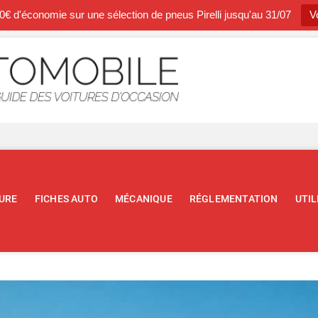
0€ d'économie sur une sélection de pneus Pirelli jusqu'au 31/07
Vo
Occasion A
BLOG SPÉCIALISTE DE L'AUTOM
URE
FICHES AUTO
MÉCANIQUE
RÉGLEMENTATION
UTIL