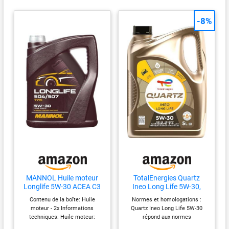
-8%
MANNOL Huile moteur
TotalEnergies Quartz
Longlife 5W-30 ACEA C3
Ineo Long Life 5W-30,
API SN 504/507 5 L
Huile moteur essence et
Contenu de la boîte: Huile
Normes et homologations :
Compatible avec VW Golf
Diesel, 5 litres
moteur - 2x Informations
Quartz Ineo Long Life 5W-30
7 3/5 portes 5G1, BQ1,
techniques: Huile moteur:
répond aux normes
BE1, BE2 Golf 4 3/5
Capacité [litres] - 5. Type
internationales ACEA C3 et API