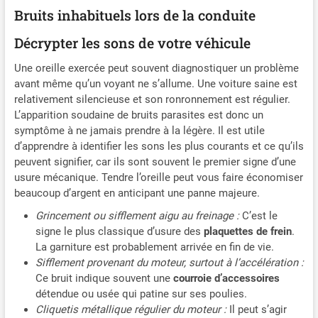
multilingue de CarPal – couvrant l'anglais, le français,
Android. Vous pouvez utiliser
Bruits inhabituels lors de la conduite
l'allemand, l'espagnol, le portugais, le russe, le japonais, le
l'application Car Scanner ELM
coréen, l'italien, chinois– vous garantit une assistance de haute
OBD2 ou Diagauto qui sont
Décrypter les sons de votre véhicule
qualité dans votre langue préférée. De plus, L'équipe
gratuites (si un paiement est
d'assistance clientèle est toujours disponible pour fournir une
demandé, vous n'êtes pas sur la
aide rapide et professionnelle.Remarque : Ne prend pas en
bonne application)
Une oreille exercée peut souvent diagnostiquer un problème
charge les téléphones portables 32 bits.
avant même qu’un voyant ne s’allume. Une voiture saine est
relativement silencieuse et son ronronnement est régulier.
L’apparition soudaine de bruits parasites est donc un
symptôme à ne jamais prendre à la légère. Il est utile
d’apprendre à identifier les sons les plus courants et ce qu’ils
peuvent signifier, car ils sont souvent le premier signe d’une
usure mécanique. Tendre l’oreille peut vous faire économiser
beaucoup d’argent en anticipant une panne majeure.
Grincement ou sifflement aigu au freinage :
C’est le
signe le plus classique d’usure des
plaquettes de frein
.
La garniture est probablement arrivée en fin de vie.
Sifflement provenant du moteur, surtout à l’accélération :
Ce bruit indique souvent une
courroie d’accessoires
détendue ou usée qui patine sur ses poulies.
Cliquetis métallique régulier du moteur :
Il peut s’agir