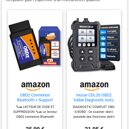
OBD2 Connexion
mucar CDL20 OBD2
Bluetooth + Support
Valise Diagnostic Auto,
Francais 7/7J -
Lecteur de Code d'erreur
🔧🚗 LECTEUR DE CODE ET
DIAGNOSTIC COMPLET OBD-
Diagnostic des Codes
de Moteur, OBD
SUPPRESSION 🔧🚗 Le lecteur
II/EOBD : Ce scanner obd-ii
Moteur en 3 Min ! Valise
Diagnostique Français
OBD2 connexion Bluetooth
possède des fonctions obd-ii
de Diagnostic Compatible
Auto Multimarque
accède rapidement aux
complètes. Lire les codes,
avec la majorité des
informations de votre véhicule.
effacer les codes, voyant
25,99 €
21,95 €