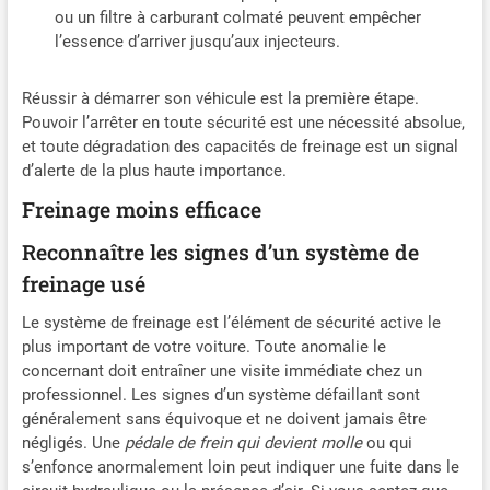
1×boîte de rangement,
Complet】JDMCAR Demarreur
ou un filtre à carburant colmaté peuvent empêcher
1×manuel d'utilisateur(6
Comprend le démarreur, pince
l’essence d’arriver jusqu’aux injecteurs.
langues dont le français). De
intelligente, câble USB, sac de
plus, veuillez lire attentivement
transport et manuel
le manuel d'emploi avant
d’utilisation (6 langues dont le
Réussir à démarrer son véhicule est la première étape.
utilisation pour éviter la fausse
français). JDMCAR Booster
opération. S'il y a des
voiture garantie 2 ans incluse
Pouvoir l’arrêter en toute sécurité est une nécessité absolue,
problèmes avec le produit,
pour votre tranquillité d’esprit.
et toute dégradation des capacités de freinage est un signal
veuillez nous contacter à
De plus, veuillez lire
d’alerte de la plus haute importance.
temps.Nous offrons un retour
attentivement le manuel
et un échange gratuits pendant
d'utilisation avant utilisation
Freinage moins efficace
2 ans et un service cinq étoiles
pour éviter toute mauvaise
24×7 Heures.
utilisation. Si vous rencontrez
Reconnaître les signes d’un système de
le moindre problème lors de
l'utilisation, veuillez nous
freinage usé
contacter rapidement.
Le système de freinage est l’élément de sécurité active le
plus important de votre voiture. Toute anomalie le
concernant doit entraîner une visite immédiate chez un
professionnel. Les signes d’un système défaillant sont
généralement sans équivoque et ne doivent jamais être
négligés. Une
pédale de frein qui devient molle
ou qui
s’enfonce anormalement loin peut indiquer une fuite dans le