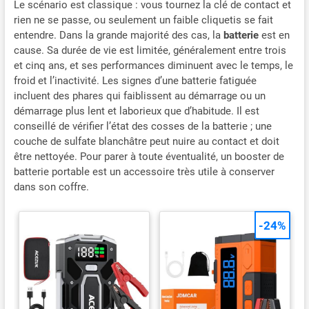
Le scénario est classique : vous tournez la clé de contact et
d'huile épais et résistant, offrant une protection renforcée
rien ne se passe, ou seulement un faible cliquetis se fait
contre l'usure, l'oxydation et les conditions extrêmes, et
assurant ainsi la longévité du moteur.
entendre. Dans la grande majorité des cas, la
batterie
est en
cause. Sa durée de vie est limitée, généralement entre trois
et cinq ans, et ses performances diminuent avec le temps, le
froid et l’inactivité. Les signes d’une batterie fatiguée
incluent des phares qui faiblissent au démarrage ou un
démarrage plus lent et laborieux que d’habitude. Il est
conseillé de vérifier l’état des cosses de la batterie ; une
couche de sulfate blanchâtre peut nuire au contact et doit
être nettoyée. Pour parer à toute éventualité, un booster de
batterie portable est un accessoire très utile à conserver
dans son coffre.
-24%