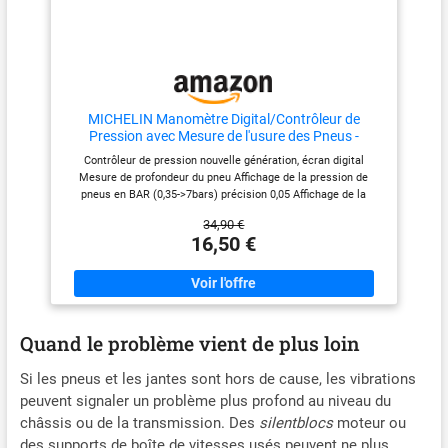
l'outillage avec une technologie
durable et des matériaux de
haute qualité pour satisfaire les
besoins de tous
MICHELIN Manomètre Digital/Contrôleur de
Pression avec Mesure de l'usure des Pneus -
009526
Contrôleur de pression nouvelle génération, écran digital
Mesure de profondeur du pneu Affichage de la pression de
pneus en BAR (0,35->7bars) précision 0,05 Affichage de la
profondeur des rainures du pneu en mm Piles fournies (Pile CR
34,90 €
2032 x 1) Contrôleur pression + usure pneus
16,50 €
Quand le problème vient de plus loin
Si les pneus et les jantes sont hors de cause, les vibrations
peuvent signaler un problème plus profond au niveau du
châssis ou de la transmission. Des
silentblocs
moteur ou
des supports de boîte de vitesses usés peuvent ne plus