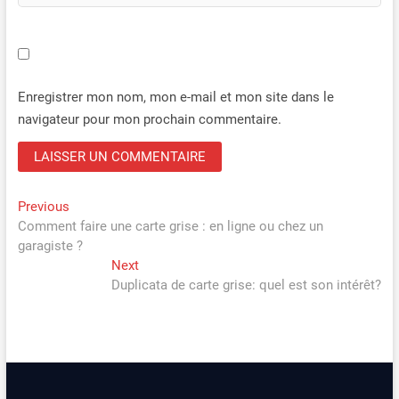
Enregistrer mon nom, mon e-mail et mon site dans le
navigateur pour mon prochain commentaire.
Navigation
Previous
Previous
post:
Comment faire une carte grise : en ligne ou chez un
de
garagiste ?
l’article
Next
Next
post:
Duplicata de carte grise: quel est son intérêt?