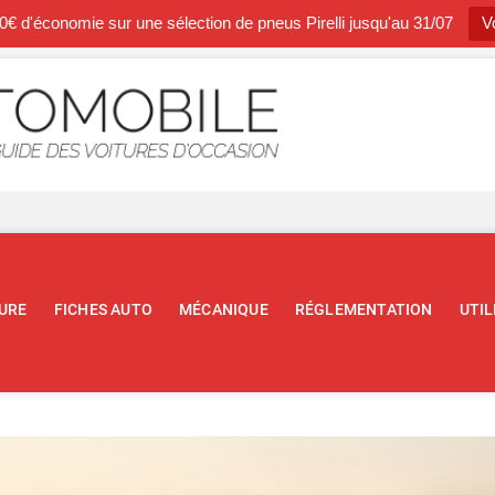
0€ d'économie sur une sélection de pneus Pirelli jusqu'au 31/07
Vo
Occasion A
BLOG SPÉCIALISTE DE L'AUTOM
URE
FICHES AUTO
MÉCANIQUE
RÉGLEMENTATION
UTIL