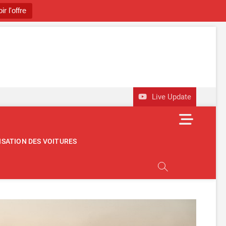
ir l'offre
utomobile
OBILE D'OCCASION
Live Update
M
e
n
ISATION DES VOITURES
u
B
u
t
t
o
n