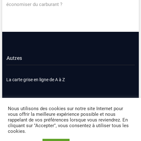
économiser du carburant ?
Autres
La carte grise en ligne de A à Z
Nous contacter
Plan du site
Nous utilisons des cookies sur notre site Internet pour
vous offrir la meilleure expérience possible et nous
Politique de confidentialité
Mentions légales
rappelant de vos préférences lorsque vous reviendrez. En
cliquant sur "Accepter", vous consentez à utiliser tous les
cookies.
Occasion Automobile
| Designed by:
Theme Freesia
|
WordPress
| ©
Copyright All right reserved