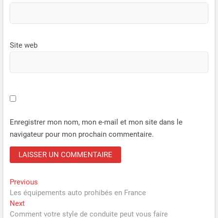
Site web
Enregistrer mon nom, mon e-mail et mon site dans le
navigateur pour mon prochain commentaire.
Navigation
Previous
Previous
post:
Les équipements auto prohibés en France
de
Next
Next
l’article
post:
Comment votre style de conduite peut vous faire