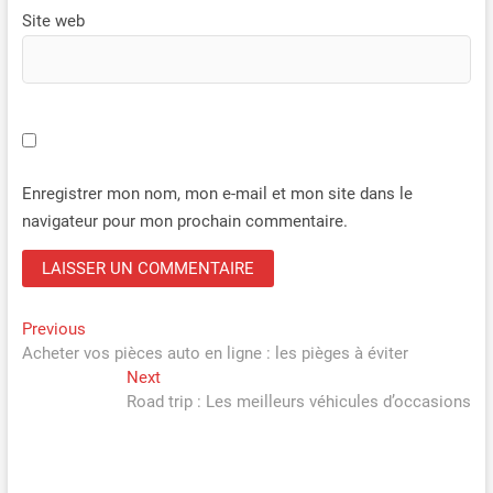
Site web
Enregistrer mon nom, mon e-mail et mon site dans le
navigateur pour mon prochain commentaire.
Navigation
Previous
Previous
post:
Acheter vos pièces auto en ligne : les pièges à éviter
de
Next
Next
l’article
post:
Road trip : Les meilleurs véhicules d’occasions