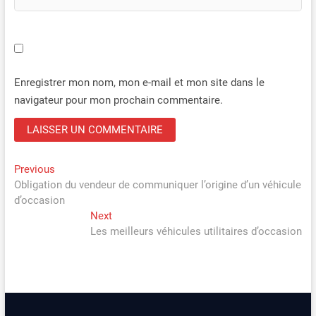
Enregistrer mon nom, mon e-mail et mon site dans le
navigateur pour mon prochain commentaire.
Navigation
Previous
Previous
post:
Obligation du vendeur de communiquer l’origine d’un véhicule
de
d’occasion
l’article
Next
Next
post:
Les meilleurs véhicules utilitaires d’occasion