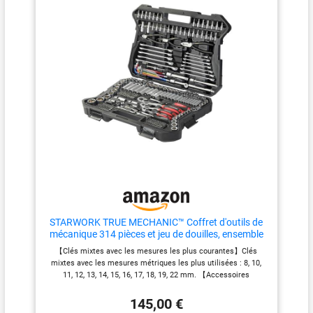
Pratique et facile d'utilisation :
Grâce à son profil
FlankTraction les douilles sont
facile à utiliser, son Angle de
rétrogradation est de 5 degrés.
Le raccord hexagonal permet
des arrachements lourds et
répond aux différents besoins
de mécanique des
professionnels et des
bricoleurs Pour les
professionnels et les bricoleurs
: Bénéficiez du meilleur rapport
qualité-prix pour un outillage
alliant qualité, robustesse,
esthétique, performance,
technologie et confort. Le
coffret de rangement vous
aidera à trouver rapidement la
STARWORK TRUE MECHANIC™ Coffret d'outils de
douille exacte pour votre travail
mécanique 314 pièces et jeu de douilles, ensemble
en cours en vous proposant un
métrique professionnel
【Clés mixtes avec les mesures les plus courantes】Clés
outillage très complet de 195
mixtes avec les mesures métriques les plus utilisées : 8, 10,
douilles et accessoires Grande
11, 12, 13, 14, 15, 16, 17, 18, 19, 22 mm. 【Accessoires
variété : Retrouvez un choix de
complets】Ce set d'outils comprend des douilles, des clés
195 pièces différentes en
combinées, des embouts, des manches pivotants, des cliquets
finition chromée satinée de
145,00 €
à débrayage rapide, des tournevis, des pinces, des clés
notre gamme ULTIMATE