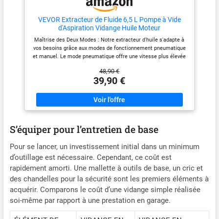
VEVOR Extracteur de Fluide 6,5 L Pompe à Vide
d'Aspiration Vidange Huile Moteur
Pneumatique/Manuel avec Jauge et Tuyau
Maîtrise des Deux Modes : Notre extracteur d'huile s'adapte à
d'Aspiration Changement d'Huile pour Évacuation
vos besoins grâce aux modes de fonctionnement pneumatique
des Fluides Automobiles sous Vide
et manuel. Le mode pneumatique offre une vitesse plus élevée
pour une meilleure efficacité de travail, tandis que le mode
48,90 €
manuel peut fonctionner sans nécessiter d'engrenage
39,90 €
supplémentaire, ce qui est simple à utiliser et pratique. Kit
Tout-En-Un : Ouvrez l'emballage et découvrez : un réservoir de
6,5 L, un tube principal, une jauge, deux tubes de rallonge, un
tuyau d'aspiration de liquide, deux bagues d'étanchéité et un
manuel d'utilisation pour commencer. Cette pompe extracteur
d'huile permet de réaliser toutes sortes d'extractions de
S’équiper pour l’entretien de base
fluides. Extraction Complète des Fluides : Avec quatre tailles
de tubes d'aspiration d'huile, vous atteignez les profondeurs les
Pour se lancer, un investissement initial dans un minimum
plus importantes, laissant les réservoirs secs. Tube principal :
249 x 1000 mm ; Tube d'extension 1 : 7 x 1200 mm ; Tube
d’outillage est nécessaire. Cependant, ce coût est
d'extension 2 : 6 x 1200 mm ; tuyau d'aspiration : 8 x 1480 mm.
rapidement amorti. Une mallette à outils de base, un cric et
Utilisation Pratique : Pensez moins, faites plus avec notre
des chandelles pour la sécurité sont les premiers éléments à
système de changement de fluide en quatre étapes. Prenez un
acquérir. Comparons le coût d’une vidange simple réalisée
tube, oubliez la jauge d'huile, pompez le liquide et versez-le.
Notre pompe de vidange moteur est un rêve propre et
soi-même par rapport à une prestation en garage.
écologique qui vous permet de garder les mains propres et le
moteur en pleine forme. Liberté de Fluides : Huile moteur, huile