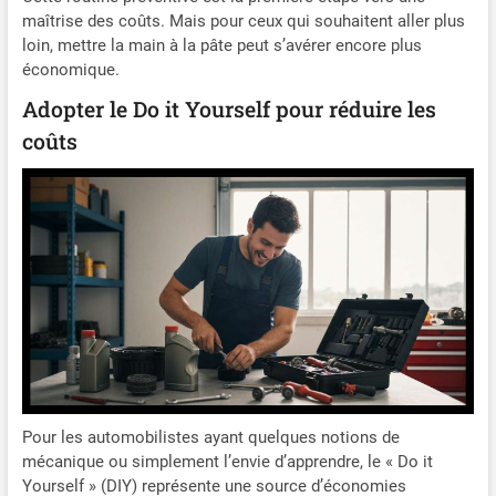
BMW i3, CITROËN C2, C2 ENTERPRISE, C3 / C3 ORIGIN III,
Sportstourer (KL8), SKODA
l'adaptateur pré-assemblé
maîtrise des coûts. Mais pour ceux qui souhaitent aller plus
C3 III Van, C3 PICASSO, C4 II, C4 II Kasten/Schrägheck, C5
FABIA IV (PJ3), SKODA
Quick-Clip, les balais
I, C5 I Break, C5 I Kasten/Kombi, C5 II, C5 II Break, C5 II
loin, mettre la main à la pâte peut s’avérer encore plus
KAMIQ (NW4), SKODA
d'essuie-glace se montent
Kasten/Kombi, C5 III, DS3, JUMPY III Bus, JUMPY III
économique.
KAROQ (NU7,
sans l'aide d'un
Kasten, JUMPY III Pritsche/Fahrgestell, SPACETOURER
professionnel, ce qui vous
Bus, DACIA DOKKER Express Kasten/Großraumlimousine,
Adopter le Do it Yourself pour réduire les
permet de réaliser des
DOKKER Großraumlimousine, DOKKER Pick-up, DUSTER,
économies
LODGY, LOGAN MCV II, SANDERO II, SANDERO III, DS 3,
coûts
FIAT 500, 500e, 500L, 500X,
Pour les automobilistes ayant quelques notions de
mécanique ou simplement l’envie d’apprendre, le « Do it
Yourself » (DIY) représente une source d’économies