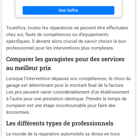
hexagonales et bien plus encore. Vous avez tout ce dont vous
composée d’outils robustes,
avez besoin pour travailler. 【Ensemble d'outils mécaniques
esthétiques et astucieux. Ce
haute performance】Inclut tout ce dont vous avez besoin pour
coffret représente un
les travaux mécaniques. Il est idéal pour diverses situations,
composant essentiel de
telles que l'entretien automobile, l'entretien de motos, le
l'équipement de tout bricoleur
Toutefois, toutes les réparations ne peuvent être effectuées
montage de meubles, les travaux domestiques d'entretien,
et professionnel de la
chez soi, faute de compétences ou d’équipements
l'inspection et la réparation d'équipements, etc. 【Matériau de
mécanique Garantie 100%
haute qualité】Fabriqué en acier au chrome vanadium de haute
spécifiques. Il devient alors crucial de savoir choisir le bon
Satisfaction : Adopter un
qualité. 【Facile à transporter】Design portable avec poignée,
produit KS Tools c'est choisir
professionnel pour les interventions plus complexes.
facile à soulever et à transporter. Ensemble d'outils
une marque professionnelle
mécaniques avec mallette moderne et résistante en plastique
capable de vous apporter
Comparer les garagistes pour des services
thermoformé pour le rangement et l'organisation.
sécurité, qualité et confort.
au meilleur prix
Nous pensons qu'un excellent
produit vient toujours avec un
excellent service client.
Lorsque l’intervention dépasse vos compétences, le choix du
N'hésitez pas à nous contacter
garage est déterminant pour le montant final de la facture.
car notre priorité est de vous
Les prix peuvent varier considérablement d’un établissement
satisfaire
à l’autre pour une prestation identique. Prendre le temps de
comparer est une étape incontournable pour faire des
économies.
Les différents types de professionnels
Le monde de la réparation automobile se divise en trois