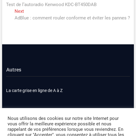
post:
Test de l’autoradio Kenwood KDC-BT450DAB
de
Next
Next
l’article
post:
AdBlue : comment rouler conforme et éviter les pannes ?
Autres
La carte grise en ligne de A à Z
Nous contacter
Plan du site
Nous utilisons des cookies sur notre site Internet pour
vous offrir la meilleure expérience possible et nous
Politique de confidentialité
Mentions légales
rappelant de vos préférences lorsque vous reviendrez. En
cliquant sur "Accepter", vous consentez à utiliser tous les