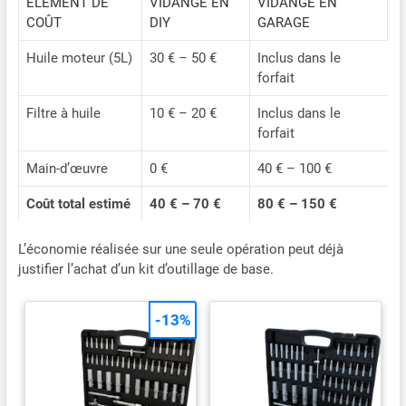
ÉLÉMENT DE
VIDANGE EN
VIDANGE EN
de transmission, liquide de direction assistée ou liquide de
COÛT
DIY
GARAGE
frein : notre extracteur de pompe à huile est parfait pour
extraire différents types de liquides. Où que vous soyez, quel
que soit votre véhicule, qu'il s'agisse d'une voiture, d'une moto,
Huile moteur (5L)
30 € – 50 €
Inclus dans le
d'un yacht, d'une tondeuse à gazon ou d'un tracteur, nous
forfait
sommes le gadget qu'il vous faut pour extraire rapidement un
liquide.
Filtre à huile
10 € – 20 €
Inclus dans le
forfait
Main-d’œuvre
0 €
40 € – 100 €
Coût total estimé
40 € – 70 €
80 € – 150 €
L’économie réalisée sur une seule opération peut déjà
justifier l’achat d’un kit d’outillage de base.
-13%