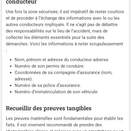
conducteur
des pannes de voiture et du travail. 【Utilisation Facile】Notre
triangle de signalisation pour voiture est facile à monter et à
Une fois la zone sécurisée, il est impératif de rester courtois
démonter, sans nécessiter d'outil supplémentaire. Il est
et de procéder à l’échange des informations avec le ou les
également facile à plier et avec sa petite boîte de rangement,
vous pouvez facilement le cacher dans le coffre. 【Essentiels
autres conducteurs impliqués. Il ne s’agit pas de débattre
de Voiture】Notre ensemble de triangle de signalisation et de
des responsabilités sur le lieu de l’accident, mais de
gilet jaune voiture est indispensable pour tous les conducteurs.
collecter les éléments essentiels pour la suite des
Placer des triangles de signalisation sur le bord de la route
démarches. Voici les informations à noter scrupuleusement
avertit les autres conducteurs en cas de panne ou d'accident et
sert de rappel efficace.
:
Nom, prénom et adresse du conducteur adverse.
Numéro de son permis de conduire.
Coordonnées de sa compagnie d’assurance (nom,
adresse).
Numéro de sa police d’assurance.
Numéro d’immatriculation de son véhicule.
Recueillir des preuves tangibles
Les preuves matérielles sont fondamentales pour établir les
faits. Il est vivement recommandé de prendre des