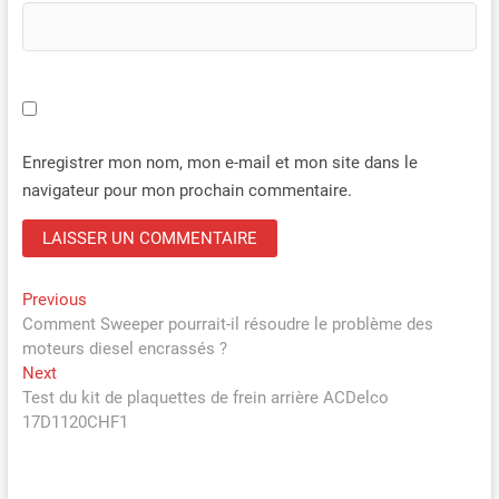
Enregistrer mon nom, mon e-mail et mon site dans le
navigateur pour mon prochain commentaire.
Navigation
Previous
Previous
post:
Comment Sweeper pourrait-il résoudre le problème des
de
moteurs diesel encrassés ?
l’article
Next
Next
post:
Test du kit de plaquettes de frein arrière ACDelco
17D1120CHF1