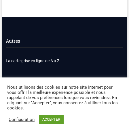
Autres
La carte grise en ligne de A à Z
Nous contacter
Plan du site
Nous utilisons des cookies sur notre site Internet pour
vous offrir la meilleure expérience possible et nous
Politique de confidentialité
Mentions légales
rappelant de vos préférences lorsque vous reviendrez. En
cliquant sur "Accepter", vous consentez à utiliser tous les
cookies.
Occasion Automobile
| Designed by:
Theme Freesia
|
WordPress
| ©
Copyright All right reserved
Configuration
ACCEPTER