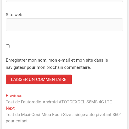
Site web
Enregistrer mon nom, mon e-mail et mon site dans le
navigateur pour mon prochain commentaire.
Navigation
Previous
Previous
post:
Test de l’autoradio Android ATOTOEXCEL S8MS 4G LTE
de
Next
Next
l’article
post:
Test du Maxi-Cosi Mica Eco i-Size : siège-auto pivotant 360°
pour enfant