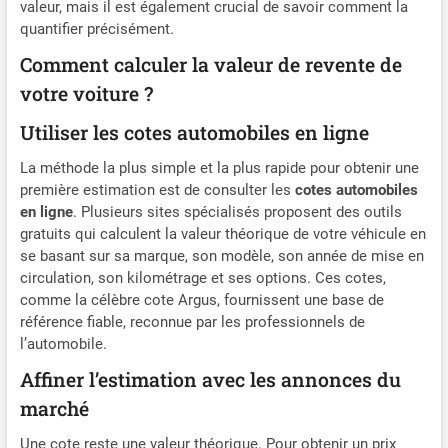
valeur, mais il est également crucial de savoir comment la
Vélo ou Piéton. Idéal pour éviter les restrictions de hauteur et
de poids spécifiques aux professionnels. Pack Complet avec
quantifier précisément.
Chargeur Secteur Exclusif Contrairement aux autres modèles,
Comment calculer la valeur de revente de
notre pack inclut un chargeur secteur (domestique) en plus du
chargeur voiture. Préparez et programmez votre itinéraire
votre voiture ?
confortablement chez vous avant de prendre la route, sans
vider la batterie de votre véhicule. Divertissement Multimédia
Utiliser les cotes automobiles en ligne
& Transmission FM Bien plus qu'un simple navigateur, cet
appareil prend en charge les formats MP3/MP4 pour vos
musiques et vidéos. Grâce à la fonction émetteur FM,
La méthode la plus simple et la plus rapide pour obtenir une
synchronisez le son du GPS directement sur les haut-parleurs
première estimation est de consulter les
cotes automobiles
de votre véhicule pour une immersion sonore optimale.
en ligne
. Plusieurs sites spécialisés proposent des outils
gratuits qui calculent la valeur théorique de votre véhicule en
se basant sur sa marque, son modèle, son année de mise en
circulation, son kilométrage et ses options. Ces cotes,
comme la célèbre cote Argus, fournissent une base de
référence fiable, reconnue par les professionnels de
l’automobile.
Affiner l’estimation avec les annonces du
marché
Une cote reste une valeur théorique. Pour obtenir un prix