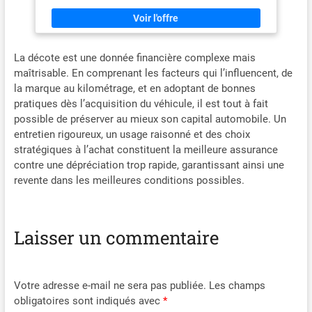
rétroviseur offre une protection de belle voiture
inclus facilite le transport, et la
de plusieurs bandes
fermeture éclair latérale
réfléchissantes, rendant votre
permet un accès facile à votre
voiture visible même la nuit,
voiture sans retirer la housse
réduisant ainsi le risque de
dommages causés par d'autres
La décote est une donnée financière complexe mais
véhicules Facile à utiliser : Du
maîtrisable. En comprenant les facteurs qui l’influencent, de
côté conducteur, une fermeture
la marque au kilométrage, et en adoptant de bonnes
éclair (avec une bande
réfléchissante bien visible à
pratiques dès l’acquisition du véhicule, il est tout à fait
proximité) permet d'ouvrir la
possible de préserver au mieux son capital automobile. Un
portière sans avoir à retirer la
entretien rigoureux, un usage raisonné et des choix
housse. Le sac pratique inclus
permet de la ranger facilement
stratégiques à l’achat constituent la meilleure assurance
dans le coffre de la voiture
contre une dépréciation trop rapide, garantissant ainsi une
revente dans les meilleures conditions possibles.
Laisser un commentaire
Votre adresse e-mail ne sera pas publiée.
Les champs
obligatoires sont indiqués avec
*