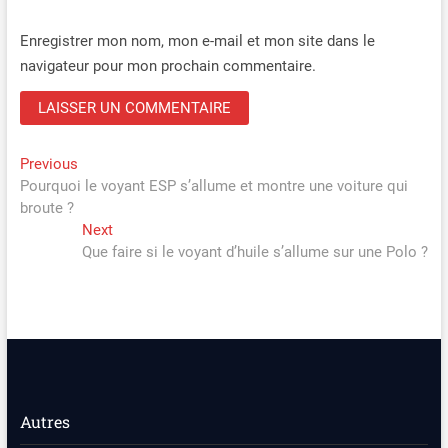
Enregistrer mon nom, mon e-mail et mon site dans le
navigateur pour mon prochain commentaire.
Navigation
Previous
Previous
post:
Pourquoi le voyant ESP s’allume et montre une voiture qui
de
broute ?
l’article
Next
Next
post:
Que faire si le voyant d’huile s’allume sur une Polo ?
Autres